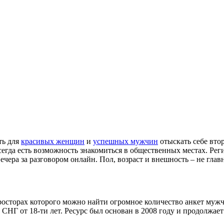
ть для
красивых женщин
и
успешных мужчин
отыскать себе вто
сегда есть возможность знакомиться в общественных местах. Реги
ечера за разговором онлайн. Пол, возраст и внешность – не глав
 просторах которого можно найти огромное количество анкет му
 СНГ от 18-ти лет. Ресурс был основан в 2008 году и продолжае