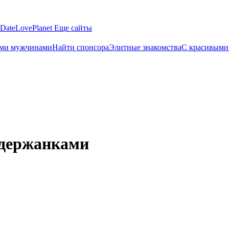
eDate
LovePlanet
Еще сайты
ыми мужчинами
Найти спонсора
Элитные знакомства
С красивыми
одержанками