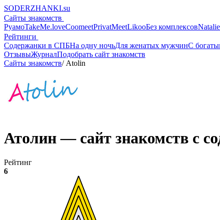
SODERZHANKI.su
Сайты знакомств
Руамо
TakeMe.love
Coomeet
PrivatMeet
Likoo
Без комплексов
Natali
Рейтинги
Содержанки в СПБ
На одну ночь
Для женатых мужчин
С богат
Отзывы
Журнал
Подобрать сайт знакомств
Сайты знакомств
/
Atolin
Атолин — сайт знакомств с с
Рейтинг
6