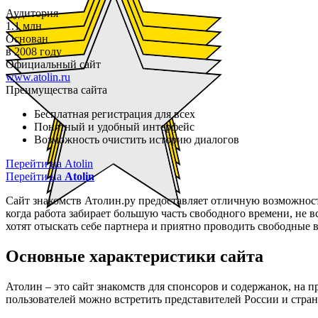
Аудитория
1.1 млн
Основан
в 2008 году
Официальный сайт
www.atolin.ru
Преимущества сайта
Бесплатная регистрация для всех
Понятный и удобный интерфейс
Возможность очистить историю диалогов
Перейти на Atolin
Перейти на
Atolin
Сайт знакомств Атолин.ру предоставляет отличную возможнос
когда работа забирает большую часть свободного времени, не в
хотят отыскать себе партнера и приятно проводить свободные в
Основные характеристики сайта
Атолин – это сайт знакомств для спонсоров и содержанок, на
пользователей можно встретить представителей России и стран