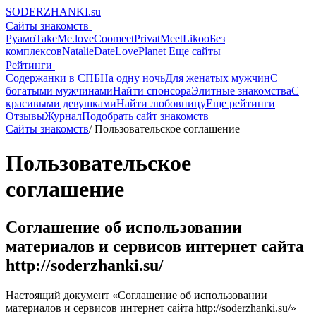
SODERZHANKI.su
Сайты знакомств
Руамо
TakeMe.love
Coomeet
PrivatMeet
Likoo
Без
комплексов
NatalieDate
LovePlanet
Еще сайты
Рейтинги
Содержанки в СПБ
На одну ночь
Для женатых мужчин
С
богатыми мужчинами
Найти спонсора
Элитные знакомства
С
красивыми девушками
Найти любовницу
Еще рейтинги
Отзывы
Журнал
Подобрать сайт знакомств
Сайты знакомств
/
Пользовательское соглашение
Пользовательское
соглашение
Соглашение об использовании
материалов и сервисов интернет сайта
http://soderzhanki.su/
Настоящий документ «Соглашение об использовании
материалов и сервисов интернет сайта http://soderzhanki.su/»